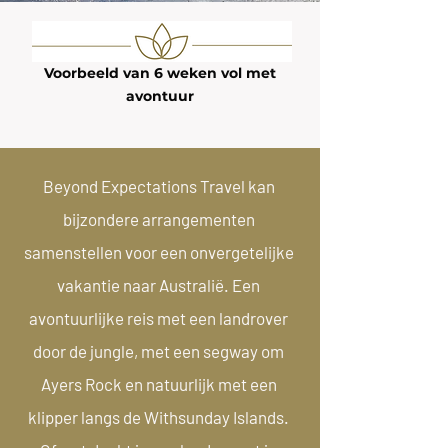
Voorbeeld van 6 weken vol met
avontuur
Beyond Expectations Travel kan
bijzondere arrangementen
samenstellen voor een onvergetelijke
vakantie naar Australië. Een
avontuurlijke reis met een landrover
door de jungle, met een segway om
Ayers Rock en natuurlijk met een
klipper langs de Withsunday Islands.