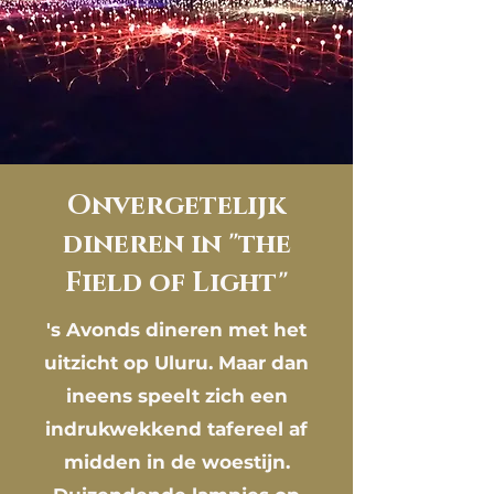
Onvergetelijk
dineren in "the
Field of Light"
's Avonds dineren met het
uitzicht op Uluru. Maar dan
ineens speelt zich een
indrukwekkend
tafereel af
midden in de woestijn.