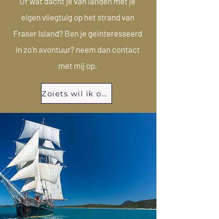
Of wat dacht je van landen met je
eigen vliegtuig op het strand van
Fraser Island? Ben je geïnteresseerd
in zo'n avontuur? neem dan contact
met mij op.
Zoiets wil ik ook